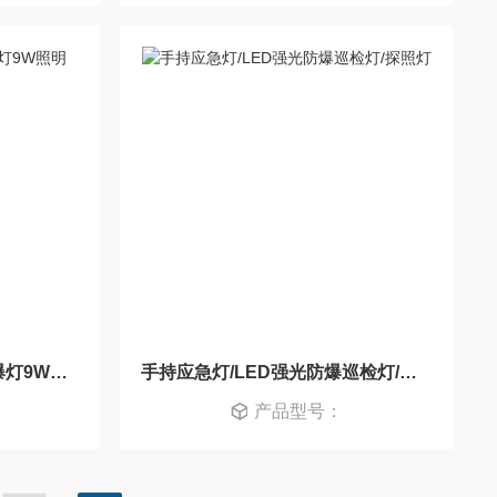
吸附式强光工作灯,磁力防爆灯9W照明灯
手持应急灯/LED强光防爆巡检灯/探照灯
产品型号：