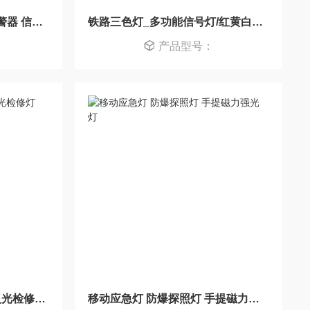
FL4870/LZ2海洋王声光报警器 信号灯红绿白
铁路三色灯_多功能信号灯/红黄白MSL4710
产品型号：
FW6102防汛应急灯 强光泛光检修灯30W
移动应急灯 防爆探照灯 手提磁力强光灯