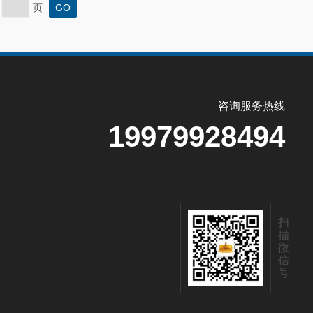
页
咨询服务热线
19979928494
扫
描
微
信
号