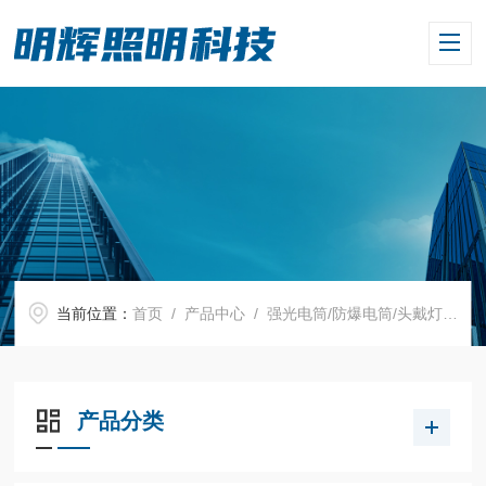
当前位置：
首页
/
产品中心
/
强光电筒/防爆电筒/头戴灯
/
强
产品分类