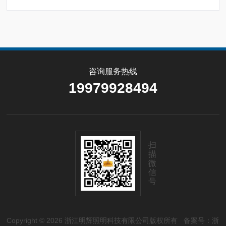
咨询服务热线
19979928494
扫
描
微
信
号
Copyright © 2026 浙江明辉照明科技有限公司版权所有
备案号：浙