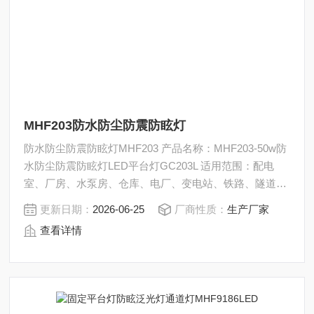
MHF203防水防尘防震防眩灯
防水防尘防震防眩灯MHF203 产品名称：MHF203-50w防
水防尘防震防眩灯LED平台灯GC203L 适用范围：配电
室、厂房、水泵房、仓库、电厂、变电站、铁路、隧道、
电力、冶金、石油化工等场所照明。
更新日期：
2026-06-25
厂商性质：
生产厂家
查看详情