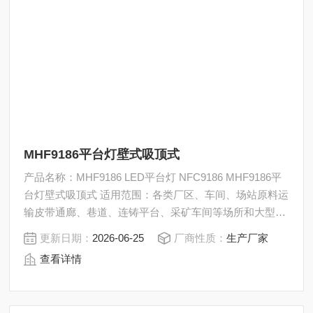
MHF9186平台灯壁式吸顶式
产品名称：MHF9186 LED平台灯 NFC9186 MHF9186平
台灯壁式吸顶式 适用范围：各类厂区、车间、场站原料运
输皮带通廊、巷道、连铸平台、采矿车间等场所和大型设
施、设备、装置等区域作固定照明。
更新日期：
2026-06-25
厂商性质：
生产厂家
查看详情