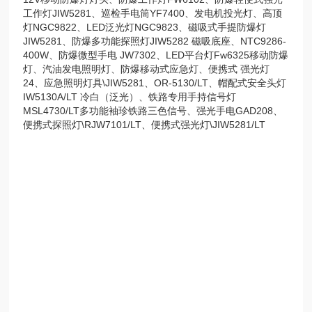
工作灯JIW5281、巡检手电筒YF7400、发电机投光灯、高顶
灯NGC9822、LED泛光灯NGC9823、磁吸式手提防爆灯
JIW5281、防爆多功能探照灯JIW5282 磁吸底座、NTC9286-
400W、防爆微型手电 JW7302、LED平台灯Fw6325移动防爆
灯、汽油发电照明灯、防爆移动式应急灯、便携式 强光灯
24、应急照明灯具\JIW5281、OR-5130/LT、帽配式安全头灯
IW5130A/LT 冷白（泛光）、铁路专用手持信号灯
MSL4730/LT多功能袖珍铁路三色信号、强光手电GAD208、
便携式探照灯\RJW7101/LT、便携式强光灯\JIW5281/LT