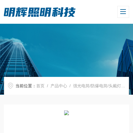
当前位置：
首页
/
产品中心
/
强光电筒/防爆电筒/头戴灯
/
强