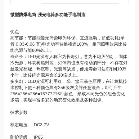
微型防爆电筒 强光电筒多功能手电制造
优点
高节能：节能能源无污染即为环保。直流驱动，超低功耗(单
管 0.03-0.06 瓦)电光功率转换接近100%，相同照明效果比传
统光源节能80%以上。
寿命长：LED光源有人称它为长寿灯，意为不熄灭的灯。固体
冷光源，环氧树脂封装，灯体内也没有松动的部分，不存在灯
丝发光易烧、热沉积、光衰等缺点，使用寿命可达6万到10万
小时，比传统光源寿命长10倍以上。
多变幻：LED光源可利用红、绿、篮三基色原理，在计算机技
术控制下使三种颜色具有256级灰度并任意混合，即可产生
256×256×256=16777216种颜色，形成不同光色的组合变化
多端，实现丰富多彩的动态变化效果及各种图像。
技术参数
额定电压 DC3.7V
防护等级 IP65