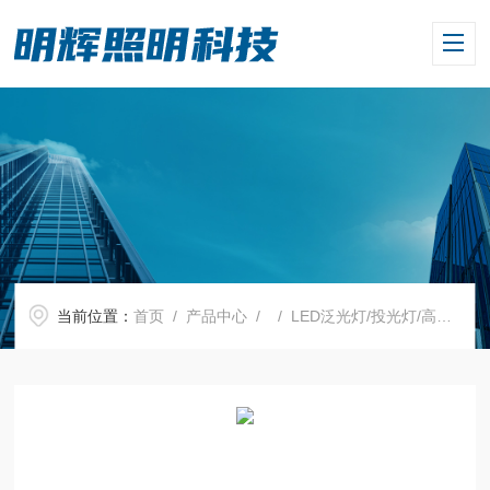
当前位置：
首页
/
产品中心
/ /
LED泛光灯/投光灯/高顶灯
/ 