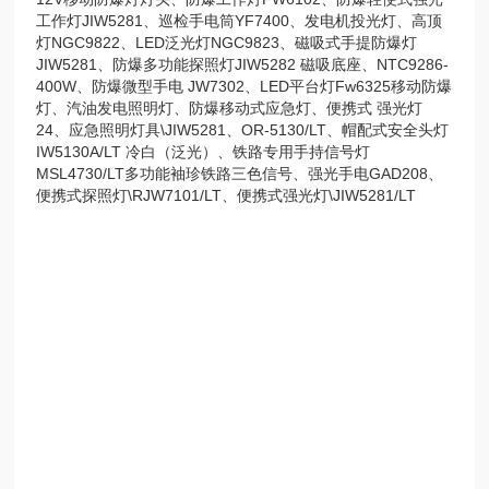
工作灯JIW5281、巡检手电筒YF7400、发电机投光灯、高顶
灯NGC9822、LED泛光灯NGC9823、磁吸式手提防爆灯
JIW5281、防爆多功能探照灯JIW5282 磁吸底座、NTC9286-
400W、防爆微型手电 JW7302、LED平台灯Fw6325移动防爆
灯、汽油发电照明灯、防爆移动式应急灯、便携式 强光灯
24、应急照明灯具\JIW5281、OR-5130/LT、帽配式安全头灯
IW5130A/LT 冷白（泛光）、铁路专用手持信号灯
MSL4730/LT多功能袖珍铁路三色信号、强光手电GAD208、
便携式探照灯\RJW7101/LT、便携式强光灯\JIW5281/LT