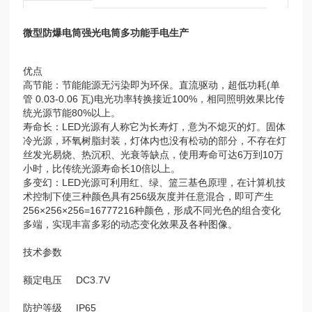
微型防爆电筒强光电筒多功能手电生产
优点
高节能：节能能源无污染即为环保。直流驱动，超低功耗(单
管 0.03-0.06 瓦)电光功率转换接近100%，相同照明效果比传
统光源节能80%以上。
寿命长：LED光源有人称它为长寿灯，意为不熄灭的灯。固体
冷光源，环氧树脂封装，灯体内也没有松动的部分，不存在灯
丝发光易烧、热沉积、光衰等缺点，使用寿命可达6万到10万
小时，比传统光源寿命长10倍以上。
多变幻：LED光源可利用红、绿、篮三基色原理，在计算机技
术控制下使三种颜色具有256级灰度并任意混合，即可产生
256×256×256=16777216种颜色，形成不同光色的组合变化
多端，实现丰富多彩的动态变化效果及各种图像。
技术参数
额定电压 DC3.7V
防护等级 IP65