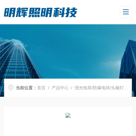
当前位置：
首页
/
产品中心
/
强光电筒/防爆电筒/头戴灯
/
强