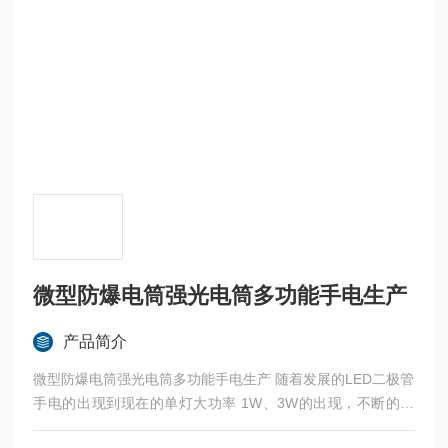
微型防爆电筒强光电筒多功能手电生产
产品简介
微型防爆电筒强光电筒多功能手电生产 随着发展的LED二极管
手电的出现到现在的单灯大功率 1W、3W的出现，不断的丰
富大家的手电选择。尤其是航空铝合金的金属手电的出现让很