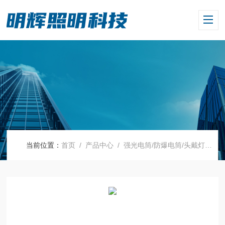
当前位置：
首页
/
产品中心
/
强光电筒/防爆电筒/头戴灯
/
强