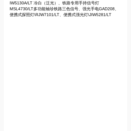
IW5130A/LT 冷白（泛光）、铁路专用手持信号灯
MSL4730/LT多功能袖珍铁路三色信号、强光手电GAD208、
便携式探照灯\RJW7101/LT、便携式强光灯\JIW5281/LT