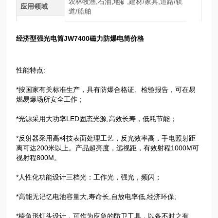
农林牧渔,石油,地矿,建材/家具,道路/轨
应用领域
道/船舶
经济型强光电筒JW7400磁力防爆电筒价格
性能特点:
*按国家有关标准生产，具有防爆合格证、检验报告，可在易
燃易爆场所安全工作；
*光源采用大功率LED固态光源,高效长寿，低耗节能；
*反射器采用高科技表面处理工艺，反光效率高，手电照射距
离可达200米以上。产品超亮度，远视距，有效射程1000M可
视射程800M。
*人性化功能设计三档光：工作光，强光，频闪；
*高能无记忆电池容量大,寿命长,自放电率低,经济环保;
*棱角形灯头设计，可作为应急的防卫工具，以备不时之有