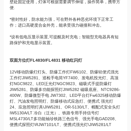
壁处固定使用，灯体可根据需要调节伸缩，操作简单，携带方
便.
*密封性好，防水能力强，可在野外各种恶劣环境下正常工
作；进口高硬度合金外壳，能承受强力碰撞和冲击。
*设有低电压显示装置,可提醒及时充电；智能型充电器具有短
路保护和充电显示装置。
双面方位灯FL4830/FL4831 移动红闪灯
12V移动防爆灯灯头、防爆工作灯FW6102、防爆轻便式强光
工作灯JIW5281、巡检手电筒YF7400、发电机投光灯、高顶
灯NGC9822、LED泛光灯NGC9823、磁吸式手提防爆灯
JIW5281、防爆多功能探照灯JIW5282 磁吸底座、NTC9286-
400W、防爆微型手电 JW7302、LED平台灯Fw6325移动防爆
灯、汽油发电照明灯、防爆移动式应急灯、便携式 强光灯
24、应急照明灯具\JIW5281、OR-5130/LT、帽配式安全头灯
IW5130A/LT 冷白（泛光）、铁路专用手持信号灯
MSL4730/LT多功能袖珍铁路三色信号、强光手电GAD208、
便携式探照灯\RJW7101/LT、便携式强光灯\JIW5281/LT