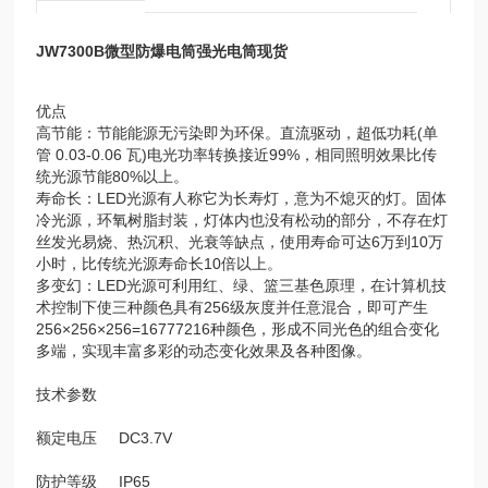
JW7300B微型防爆电筒强光电筒现货
优点
高节能：节能能源无污染即为环保。直流驱动，超低功耗(单
管 0.03-0.06 瓦)电光功率转换接近99%，相同照明效果比传
统光源节能80%以上。
寿命长：LED光源有人称它为长寿灯，意为不熄灭的灯。固体
冷光源，环氧树脂封装，灯体内也没有松动的部分，不存在灯
丝发光易烧、热沉积、光衰等缺点，使用寿命可达6万到10万
小时，比传统光源寿命长10倍以上。
多变幻：LED光源可利用红、绿、篮三基色原理，在计算机技
术控制下使三种颜色具有256级灰度并任意混合，即可产生
256×256×256=16777216种颜色，形成不同光色的组合变化
多端，实现丰富多彩的动态变化效果及各种图像。
技术参数
额定电压 DC3.7V
防护等级 IP65