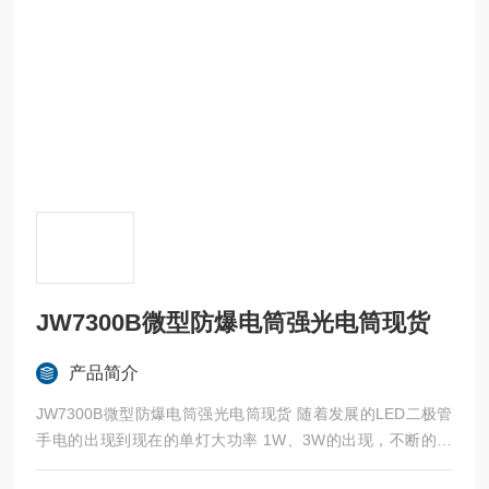
JW7300B微型防爆电筒强光电筒现货
产品简介
JW7300B微型防爆电筒强光电筒现货 随着发展的LED二极管
手电的出现到现在的单灯大功率 1W、3W的出现，不断的丰
富大家的手电选择。尤其是航空铝合金的金属手电的出现让很