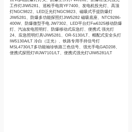
工作灯JIW5281、巡检手电筒YF7400、发电机投光灯、高顶
灯NGC9822、LED泛光灯NGC9823、磁吸式手提防爆灯
JIW5281、防爆多功能探照灯JIW5282 磁吸底座、NTC9286-
400W、防爆微型手电 JW7302、LED平台灯Fw6325移动防爆
灯、汽油发电照明灯、防爆移动式应急灯、便携式 强光灯
24、应急照明灯具\JIW5281、OR-5130/LT、帽配式安全头灯
IW5130A/LT 冷白（泛光）、铁路专用手持信号灯
MSL4730/LT多功能袖珍铁路三色信号、强光手电GAD208、
便携式探照灯\RJW7101/LT、便携式强光灯\JIW5281/LT