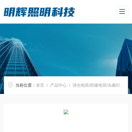
当前位置：
首页
/
产品中心
/
强光电筒/防爆电筒/头戴灯
/
强