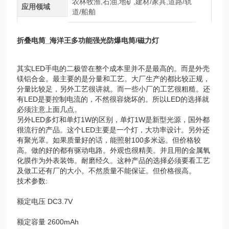
农林牧渔,石油,地矿,建材/家具,道路/轨
应用领域
道/船舶
折叠电筒_海洋王多功能强光防爆电筒/磁力灯
其实LED手电的二极管在整个成本里并不是最高的。而是外壳
镁铝合金。最主要的是分量和工艺。大厂生产的都比较正规，
分量比较足，另外工艺很讲就。而一些小厂的工艺很粗糙。还
有LED是要控制电流的，不然很容烧坏的。所以LED的选择就
必须注意上面几点。
另外LED多灯和单灯1W的区别，单灯1W是新型光源，国外都
很流行的产品。这个LED主要是一个灯，大功率设计。另外还
有聚光罩。如果质量好的话，能照射100多米远。但价格较
高。做的好的都有驱动电路。外观也很精美。并且用的金属氧
化膜作为外表装饰。耐磨经久。这种产品的选择必须要看工艺
及做工还有厂的大小。不然质量不能保证。但价格很高。
技术参数:
额定电压 DC3.7V
额定容量 2600mAh