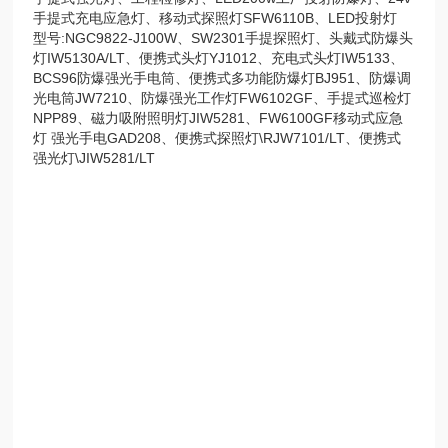
手提式充电应急灯、移动式探照灯SFW6110B、LED投射灯
型号:NGC9822-J100W、SW2301手提探照灯、头戴式防爆头
灯IW5130A/LT、便携式头灯YJ1012、充电式头灯IW5133、
BCS96防爆强光手电筒、便携式多功能防爆灯BJ951、防爆调
光电筒JW7210、防爆强光工作灯FW6102GF、手提式巡检灯
NPP89、磁力吸附照明灯JIW5281、FW6100GF移动式应急
灯 强光手电GAD208、便携式探照灯\RJW7101/LT、便携式
强光灯\JIW5281/LT