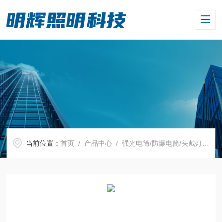
当前位置：
首页
/
产品中心
/
强光电筒/防爆电筒/头戴灯
/
强