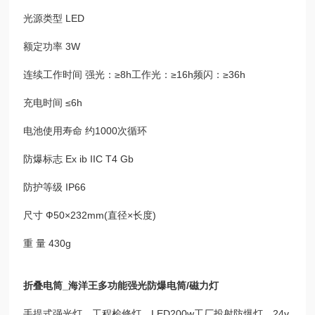
光源类型 LED
额定功率 3W
连续工作时间 强光：≥8h工作光：≥16h频闪：≥36h
充电时间 ≤6h
电池使用寿命 约1000次循环
防爆标志 Ex ib IIC T4 Gb
防护等级 IP66
尺寸 Ф50×232mm(直径×长度)
重 量 430g
折叠电筒_海洋王多功能强光防爆电筒/磁力灯
手提式强光灯、工程检修灯、LED200w工厂投射防爆灯、24v