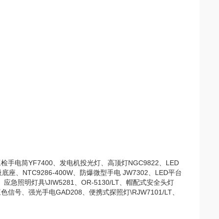
检手电筒YF7400、发电机投光灯、高顶灯NGC9822、LED
底座、NTC9286-400W、防爆微型手电 JW7302、LED平台
照明灯具\JIW5281、OR-5130/LT、帽配式安全头灯
三色信号、强光手电GAD208、便携式探照灯\RJW7101/LT、