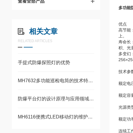
查看全部产品
多功能
优点
相关文章
高节能：
上。
RELATED ARTICLES
寿命长
积、光
多变幻
256×
手提式防爆探照灯的优势
技术参数
MH7632多功能巡检电筒的技术特点与优势
额定电压
额定容量
防爆平台灯的设计原理与应用领域分析
光源类型
MH6116便携式LED移动灯的维护与保养技巧
额定功率
连续工作