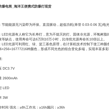
防爆电筒_海洋王便携式防爆灯现货
节能能源无污染即为环保。直流驱动，超低功耗(单管 0.03-0.06 瓦
：LED光源有人称它为长寿灯，意为不熄灭的灯。固体冷光源，环氧树脂
衰等缺点，使用寿命可达6万到10万小时，比传统光源寿命长10倍以上。
：LED光源可利用红、绿、篮三基色原理，在计算机技术控制下使三种颜色
256×256=16777216种颜色，形成不同光色的组合变化多端，实现丰
:
 DC3.7V
 2600mAh
 LED
 3W
时间 强光：≥8h工作光：≥16h频闪：≥36h