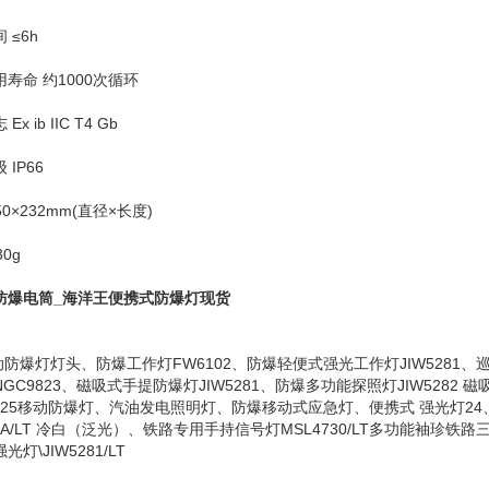
 ≤6h
寿命 约1000次循环
x ib IIC T4 Gb
 IP66
50×232mm(直径×长度)
30g
防爆电筒_海洋王便携式防爆灯现货
动防爆灯灯头、防爆工作灯FW6102、防爆轻便式强光工作灯JIW5281、巡
GC9823、磁吸式手提防爆灯JIW5281、防爆多功能探照灯JIW5282 磁吸
325移动防爆灯、汽油发电照明灯、防爆移动式应急灯、便携式 强光灯24、应急
30A/LT 冷白（泛光）、铁路专用手持信号灯MSL4730/LT多功能袖珍铁路
灯\JIW5281/LT