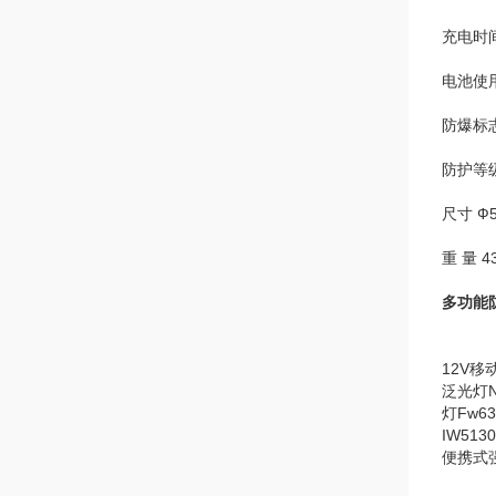
充电时间
电池使用
防爆标志 E
防护等级
尺寸 Ф
重 量 4
多功能
12V移
泛光灯N
灯Fw6
IW51
便携式强光