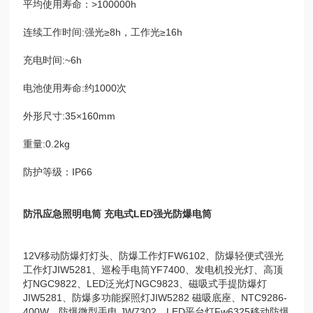
平均使用寿命：>100000h
连续工作时间:强光≥8h，工作光≥16h
充电时间:~6h
电池使用寿命:约1000次
外形尺寸:35×160mm
重量:0.2kg
防护等级：IP66
防汛应急照明电筒 充电式LED强光防爆电筒
12V移动防爆灯灯头、防爆工作灯FW6102、防爆轻便式强光
工作灯JIW5281、巡检手电筒YF7400、发电机投光灯、高顶
灯NGC9822、LED泛光灯NGC9823、磁吸式手提防爆灯
JIW5281、防爆多功能探照灯JIW5282 磁吸底座、NTC9286-
400W、防爆微型手电 JW7302、LED平台灯Fw6325移动防爆