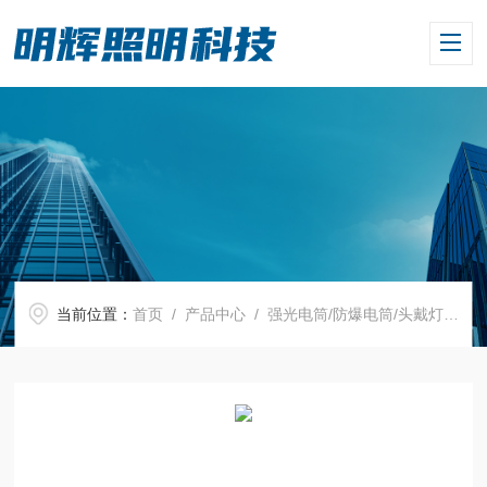
当前位置：
首页
/
产品中心
/
强光电筒/防爆电筒/头戴灯
/
强