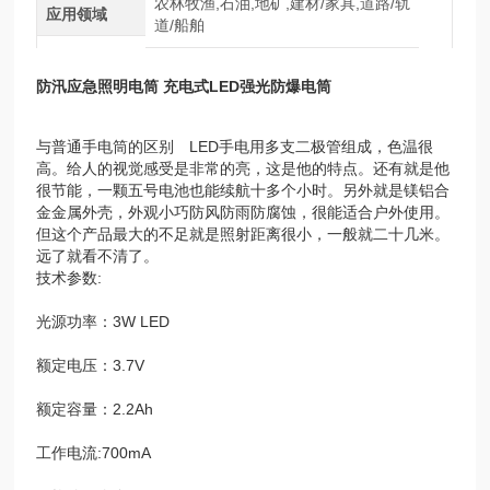
农林牧渔,石油,地矿,建材/家具,道路/轨
应用领域
道/船舶
防汛应急照明电筒 充电式LED强光防爆电筒
与普通手电筒的区别 LED手电用多支二极管组成，色温很
高。给人的视觉感受是非常的亮，这是他的特点。还有就是他
很节能，一颗五号电池也能续航十多个小时。另外就是镁铝合
金金属外壳，外观小巧防风防雨防腐蚀，很能适合户外使用。
但这个产品最大的不足就是照射距离很小，一般就二十几米。
远了就看不清了。
技术参数:
光源功率：3W LED
额定电压：3.7V
额定容量：2.2Ah
工作电流:700mA