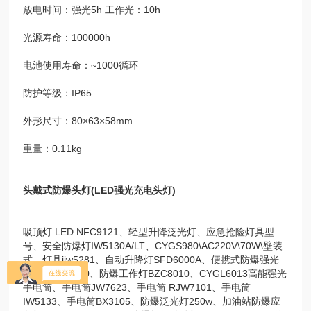
放电时间：强光5h 工作光：10h
光源寿命：100000h
电池使用寿命：~1000循环
防护等级：IP65
外形尺寸：80×63×58mm
重量：0.11kg
头戴式防爆头灯(LED强光充电头灯)
吸顶灯 LED NFC9121、轻型升降泛光灯、应急抢险灯具型
号、安全防爆灯IW5130A/LT、CYGS980\AC220V\70W\壁装
式、灯具jiw5281、自动升降灯SFD6000A、便携式防爆强光
工作灯FW6330、防爆工作灯BZC8010、CYGL6013高能强光
手电筒、手电筒JW7623、手电筒 RJW7101、手电筒
IW5133、手电筒BX3105、防爆泛光灯250w、加油站防爆应