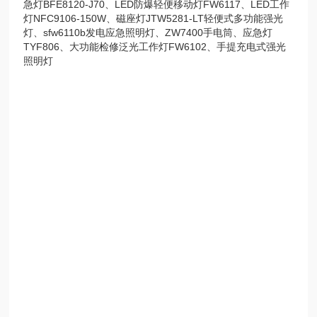
急灯BFE8120-J70、LED防爆轻便移动灯FW6117、LED工作
灯NFC9106-150W、磁座灯JTW5281-LT轻便式多功能强光
灯、sfw6110b发电应急照明灯、ZW7400手电筒、应急灯
TYF806、大功能检修泛光工作灯FW6102、手提充电式强光
照明灯