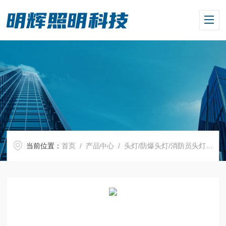
当前位置：
首页
/
产品中心
/
头灯/防爆头灯/消防员头灯
/
微