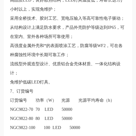
高品质
LED
，良好散热结构，
LED
灯具温度低，寿命长达
5
万
小时以上，实现免维护；
采用全桥技术、胶封工艺、宽电压输入等高可靠性电子驱动；
从结构设计上满足防水要求，产品外壳防护等级达到
IP65
，可
在室内、室外各种场所可靠使用；
高强度金属外壳和*的表面喷涂工艺，防腐等级
WF2
，可在各
种腐蚀性环境中长期可靠工作；
流线型外观造型设计、优质铝合金壳体材质、一体化结构设
计；
免维护低碳
LED
灯具。
7
、订货编号
订货编号
功率（
W
）
光源
光源平均寿命（
h
）
NGC9822-70
70
LED
50000
NGC9822-80
80
LED
50000
NGC9822-100
100
LED
50000