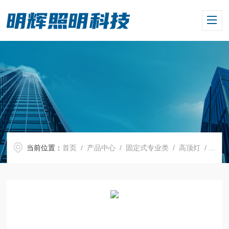
当前位置：
首页
/
产品中心
/
固定式专业类
/
高顶灯
/ MHF9822 LED高顶灯 棚顶灯NGC9822