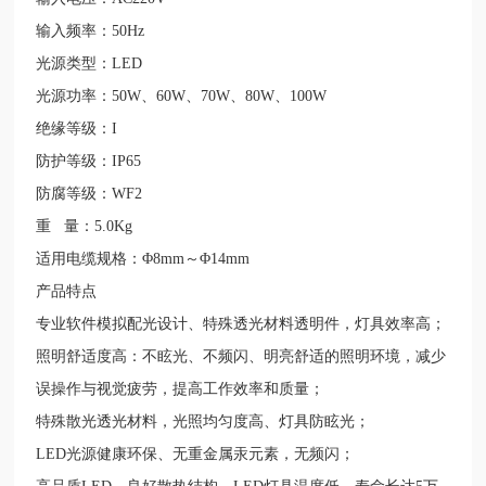
输入频率：
50Hz
光源类型：
LED
光源功率：
50W
、
60W
、
70W
、
80W
、
100W
绝缘等级：
I
防护等级：
IP65
防腐等级：
WF2
重
量：
5.0Kg
适用电缆规格：Φ
8mm
～Φ
14mm
产品特点
专业软件模拟配光设计、特殊透光材料透明件，灯具效率高；
照明舒适度高：不眩光、不频闪、明亮舒适的照明环境，减少
误操作与视觉疲劳，提高工作效率和质量；
特殊散光透光材料，光照均匀度高、灯具防眩光；
LED
光源健康环保、无重金属汞元素，无频闪；