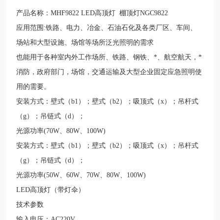
产品名称：
MHF9822 LED
高顶灯
棚顶灯
NGC9822
应用范围
:
铁路、电力、冶金、石油石化及各类厂区、车间、
场站和大型设施、场馆等场所泛光照明的需求
也能用于各种室内外工作场所、铁路、钢铁、*、航空航天，*
消防，政府部门，场馆，交通运输及大型企业固定应急照明使
用的需要。
安装方式：壁式（
b1
）；壁式（
b2
）；吸顶式（
x
）；吊杆式
（
g
）；吊链式（
d
）；
光源功率
(70W
、
80W
、
100W)
安装方式：壁式（
b1
）；壁式（
b2
）；吸顶式（
x
）；吊杆式
（
g
）；吊链式（
d
）；
光源功率
(50W
、
60W
、
70W
、
80W
、
100W)
LED
高顶灯（带灯伞）
技术参数
输入电压：
AC220V