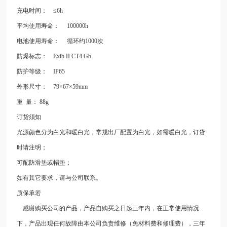
充电时间：
≤
6h
平均使用寿命：
100000h
电池使用寿命：
循环约
1000
次
防爆标志：
Exib II CT4 Gb
防护等级：
IP65
外形尺寸：
79
×
67
×
59mm
重
量：
88g
订货须知
光源颜色分为白光和暖白光，常规出厂配置为白光，如需暖白光，订货
时请注明；
可配防滑垫或帽垫；
如有其它要求，请与公司联系。
质保承若
感谢购买公司的产品，产品自购买之日起三年内，在正常使用情况
下，产品出现任何故障由本公司负责维修（免材料费和修理费），三年