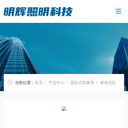
当前位置：
首页
/
产品中心
/
固定式防爆类
/
移动式防爆类
/