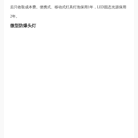
后只收取成本费。便携式、移动式灯具灯泡保用
1
年，
LED
固态光源保用
2
年。
微型防爆头灯