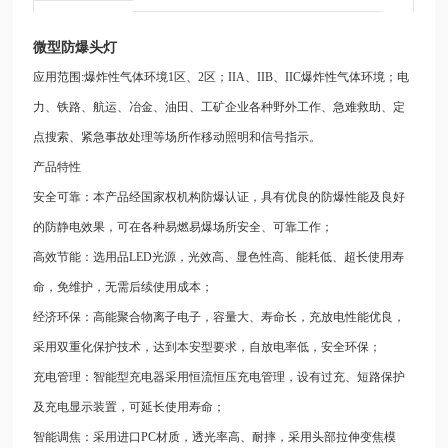
微型防爆头灯
应用范围
:
爆炸性气体环境
1
区、
2
区；
IIA
、
IIB
、
IIC
爆炸性气体环境；电
力、铁路、航运、冶金、油田、工矿企业各种野外工作、急难救助、定
点搜索、紧急事故处理等场所作移动照明和信号指示。
产品特性
安全可靠：本产品经国家权机构防爆认证，具有优良的防爆性能及良好
的防静电效果，可在各种易燃易爆场所安全、可靠工作；
高效节能：选用品
LED
光源，光效高、显色性高、能耗低、超长使用寿
命，免维护，无需后续使用成本；
经济环保：高能聚合物离子电子，容量大、寿命长，充放电性能优良，
采用双重化保护技术，达到本安型要求，自放电率低，安全环保；
充电管理：智能型充电器采用恒流恒压充电管理，设有过充、短路保护
及充电显示装置，可延长使用寿命；
智能调焦：采用进口
PC
材质，透光率高、耐摔，采用头部拉伸变焦模