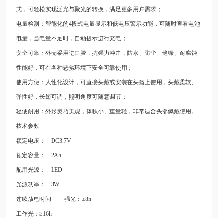
式，可轻松实现泛光与聚光的转换，满足更多用户需求；
电量检测：智能化的
4
段式电量显示和低电压警示功能，可随时查看电池
电量，当电量不足时，自动提示进行充电；
安全可靠：外壳采用进口胶，抗强力冲击，防水、防尘、绝缘、耐腐蚀
性能好，可在各种恶劣环境下安全可靠使用；
使用方便：人性化设计，可直接头戴或安装在头盔上使用，头戴柔软、
弹性好，长短可调，照明角度可随意调节；
轻便耐用：外形灵巧美观，体积小、重量轻，非常适合头部佩戴使用。
技术参数
额定电压：
DC3.7V
额定容量：
2Ah
配用光源：
LED
光源功率：
3W
连续放电时间：
强光：≥
8h
工作光：≥
16h