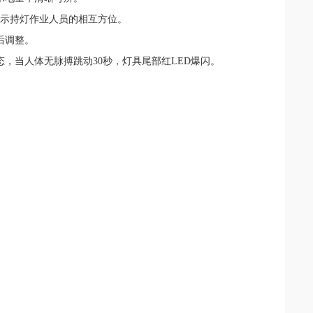
显示持灯作业人员的相互方位。
后调整。
态，当人体无脉搏跳动30秒，灯具尾部红LED爆闪。