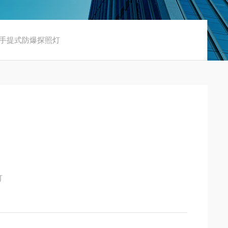
101手提式防爆探照灯
灯
野外等场所的抢险救援。
索作业时强光照明。