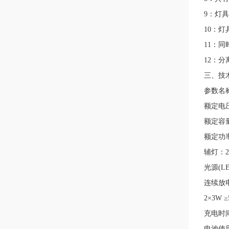
9：灯
10：
11：
12：
三、技
参数名
额定电压
额定容量
额定功率
辅灯：2
光源(LE
连续放电时
2×3W 
充电时间
电池使用