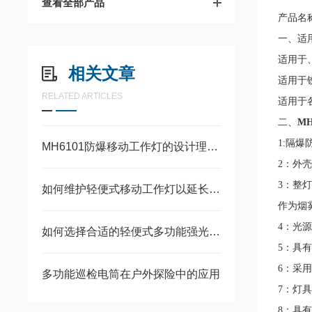
查看全部产品
产品名称
一、适
适用于
相关文章
适用于
RELATED ARTICLES
适用于
二、
M
1:隔
MH6101防爆移动工作灯的设计理念与技术特点
2：外
3：整
如何维护轻便式移动工作灯以延长其使用寿命？
作为烟
4：光
如何选择合适的轻便式多功能强光工作灯？
5：具
6：采
多功能巡检电筒在户外探险中的应用
7：灯
8：具