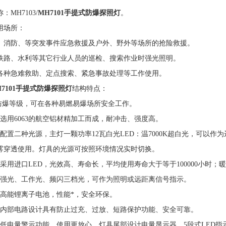
：MH7103/
MH7101手提式防爆探照灯
。
用场所：
、消防、等突发事件应急救援及户外、野外等场所的抢险救援。
铁路、水利等其它行业人员的巡检、搜索作业时强光照明。
各种急难救助、定点搜索、紧急事故处理等工作使用。
H7101手提式防爆探照灯
结构特点：
爆防爆等级，可在各种易燃易爆场所安全工作。
壳选用6063的航空铝材精加工而成，耐冲击、强度高。
灯配置二种光源，主灯一颗功率12瓦白光LED：温7000K超白光，可以作为
雾穿透使用。灯具的光源可按照环境情况实时切换。
源采用进口LED，光效高、寿命长，平均使用寿命大于等于100000小时
有强光、工作光、频闪三档光，可作为照明或远距离信号指示。
用高能锂离子电池，性能*，安全环保。
具内部电路设计具有防止过充、过放、短路保护功能、安全可靠。
有低电量警示功能，使用更放心。灯具尾部设计电量显示器，5段式LED指