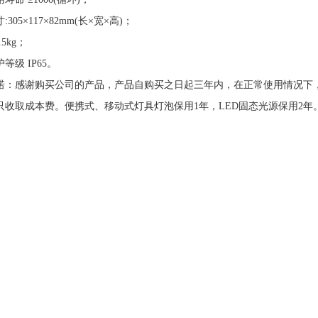
305×117×82mm(长×宽×高)；
.5kg；
等级 IP65。
诺：
感谢购买公司的产品，产品自购买之日起三年内，在正常使用情况下，
只收取成本费。便携式、移动式灯具灯泡保用1年，LED固态光源保用2年