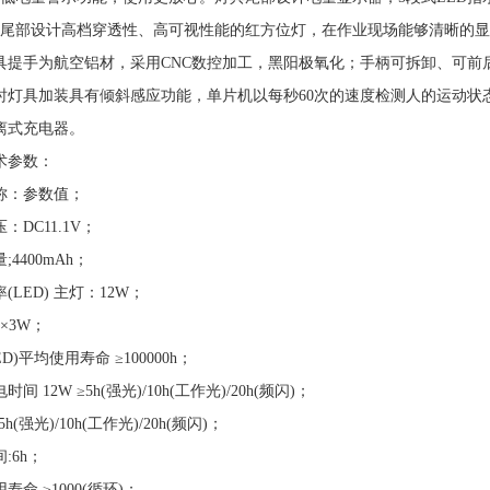
具尾部设计高档穿透性、高可视性能的红方位灯，在作业现场能够清晰的
灯具提手为航空铝材，采用CNC数控加工，黑阳极氧化；手柄可拆卸、可前
同时灯具加装具有倾斜感应功能，单片机以每秒60次的速度检测人的运动状
分离式充电器。
术参数：
称：参数值；
：DC11.1V；
;4400mAh；
(LED) 主灯：12W；
×3W；
D)平均使用寿命 ≥100000h；
间 12W ≥5h(强光)/10h(工作光)/20h(频闪)；
≥5h(强光)/10h(工作光)/20h(频闪)；
:6h；
寿命 ≥1000(循环)；