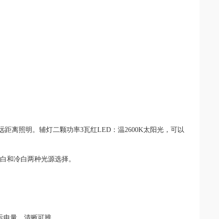
远距离照明。辅灯二颗功率3瓦红LED：温2600K太阳光，可以
；暖白和冷白两种光源选择。
示电量，清晰可辨。