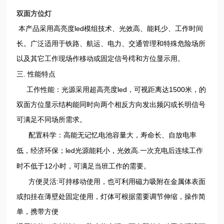
双面方位灯
led
本产品采用高亮度
模组技术、光效高、能耗少、工作时间
长。广泛适用于铁路、航运、电力、交通管理和特殊危险场所
以及其它工作现场作移动或固定信号樗和方位显示用。
.
三
性能特点
led
1500
工作性能：光源采用超高亮度
，可视距离达
米，的
双面方位显示结构能同时向两个相反方向发出频闪或长明信号
可满足不同场所需求。
配置科学：高能无记忆电池容量大，寿命长、自放电率
led
.
低，经济环保；
光源能耗小，光效高
一次充电后连续工作
12
时不低于
小时，可满足当班工作的需要。
:
方便灵活
可持移动使用，也可利用磁力吸附在金属体表面
或扣挂在薄壁处固定使用，灯体可根据需要调节伸缩，操作简
单，携带方便