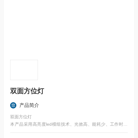
双面方位灯
产品简介
双面方位灯
本产品采用高亮度led模组技术、光效高、能耗少、工作时间
长。广泛适用于铁路、航运、电力、交通管理和特殊危险场所