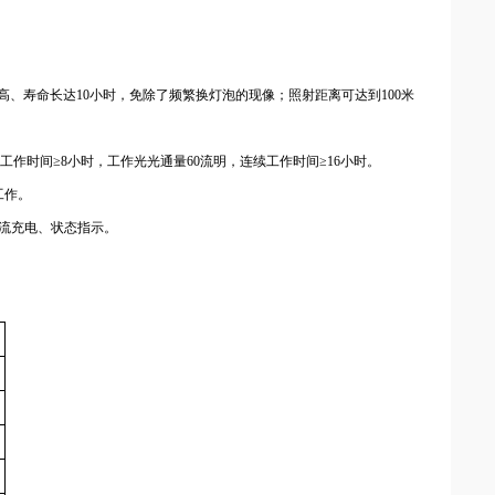
高、寿命长达
10
小时，免除了频繁换灯泡的现像；照射距离可达到
100
米
工作时间≥
8
小时，工作光光通量
60
流明，连续工作时间≥
16
小时。
工作。
流充电、状态指示。