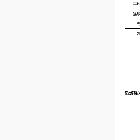
平
连
防爆强