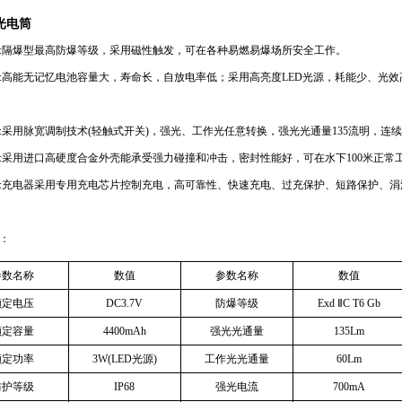
光电筒
:
隔爆型最高防爆等级，采用磁性触发，可在各种易燃易爆场所安全工作。
:
高能无记忆电池容量大，寿命长，自放电率低；采用高亮度
LED
光源，耗能少、光效
:
采用脉宽调制技术
(
轻触式开关
)
，强光、工作光任意转换，
强光光通量
135
流明
，连续
:
采用进口高硬度合金外壳能承受强力碰撞和冲击，密封性能好，可在水下
100
米正常
:
充电器采用专用充电芯片控制充电，高可靠性、快速充电、过充保护、短路保护、涓
：
参数名称
数值
参数名称
数值
额定电压
DC3.7V
防爆等级
Exd
Ⅱ
C T6 Gb
额定容量
4400mAh
强光光通量
135Lm
额定功率
3W(LED
光源
)
工作光光通量
60Lm
防护等级
IP68
强光电流
700mA