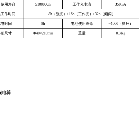
均使用寿命
≥
100000/h
工作光电流
350mA
续工作时间
8h
（强光）
/ 16h
（工作光）
/ 32h
（频闪）
充电时间
8h
电池使用寿命
≈
1000
（循环）
外形尺寸
Φ
40
×
210mm
重量
0.3Kg
光电筒