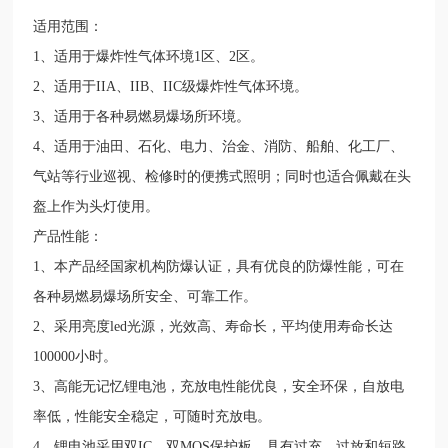
适用范围：
1
、适用于爆炸性气体环境
1
区、
2
区。
2
、适用于
IIA
、
IIB
、
IIC
级爆炸性气体环境。
3
、适用于各种易燃易爆场所环境。
4
、适用于油田、石化、电力、治金、消防、船舶、化工厂、
气站等行业巡视、检修时的便携式照明；同时也适合佩戴在头
盔上作为头灯使用。
产品性能：
1
、本产品经国家机构防爆认证，具有优良的防爆性能，可在
各种易燃易爆场所安全、可靠工作。
2
、采用亮度
led
光源，光效高、寿命长，平均使用寿命长达
100000
小时。
3
、高能无记忆锂电池，充放电性能优良，安全环保，自放电
率低，性能安全稳定，可随时充放电。
4
、锂电池采用双
IC
、双
MOS
保护板，具有过充、过放和短路