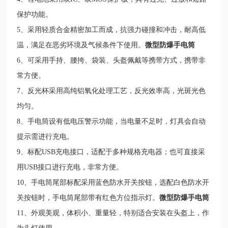
保护功能。
5
、采用轻质合金精密加工而成，抗强力碰撞和冲击，耐高低
温，满足在恶劣环境及气候条件下使用。
微型防爆手电筒
6
、可采用手持、腰挎、袋装、头盔佩戴等携带方式，携带非
常方便。
7
、反光杯采用高纯铝氧化处理工艺，反光效率高，光斑光色
均匀。
8
、手电筒设有低电压警示功能，当电量不足时，灯具会自动
提示需进行充电。
9
、标配
USB
充电接口，适配于多种规格充电器；也可直接采
用
USB
接口进行充电，非常方便。
10
、手电筒尾部标配采用蓝色防水开关按钮，选配白色防水开
关按钮时，手电筒尾部带有红色方位指示灯。
微型防爆手电筒
11
、外观美观，体积小、重量轻，特别适合安装在头盔上，作