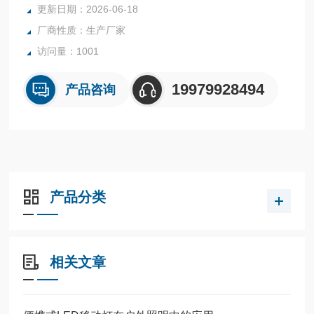
2、适用于IIA、IIB、IIC级爆炸性气体环境。
更新日期：2026-06-18
3、适用于各种易燃易爆场所环境。
厂商性质：生产厂家
4、适用于油田、石化、电力、治金、消防、船舶、化工厂、
访问量：1001
气站等行业巡视、检修时的便携式照明；同时也适合佩戴在头
盔上作为头灯使用。
19979928494
产品咨询
产品分类
相关文章