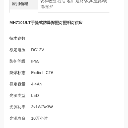
农林牧渔,石油,地矿,建材/家具,道路/轨
应用领域
道/船舶
MH7101/LT手提式防爆探照灯照明灯供应
技术参数
额定电压 DC12V
防护等级 IP65
防爆标志 Exdia II CT6
额定容量 4.4Ah
光源类型 LED
光源功率 3x1W/3x3W
光源寿命 10万小时