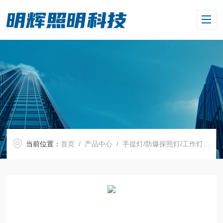
当前位置：
首页
/
产品中心
/
手提灯/防爆探照灯/工作灯
/
手