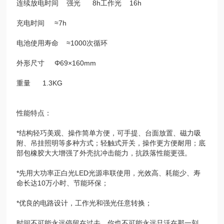
连续放电时间 强光 8h工作光 16h
充电时间 ≈7h
电池使用寿命 ≈1000次循环
外形尺寸 Φ69×160mm
重量 1.3KG
性能特点：
*结构轻巧美观、操作简单方便，可手提、台面放置、磁力吸
附、吊挂照明等多种方式；轻触式开关，操作更方便耐用；底
部包橡胶大大增强了外壳抗冲击能力，抗跌落性能更强。
*先用大功率正白光LED光源串联使用，光效高、耗能少、寿
命长达10万小时、节能环保；
*优良的电路设计，工作光和强光任意转换；
时间不可能永远停留在过去，你也不可能永远只活在那一刻，