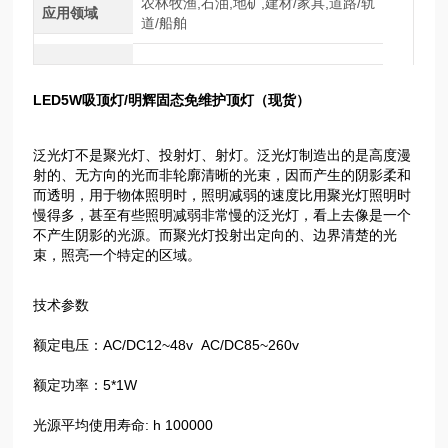
农林牧渔,石油,地矿,建材/家具,道路/轨
应用领域
道/船舶
LED5W吸顶灯/明辉固态免维护顶灯（现货）
泛光灯不是聚光灯、投射灯、射灯。泛光灯制造出的是高度漫
射的、无方向的光而非轮廓清晰的光束，因而产生的阴影柔和
而透明，用于物体照明时，照明减弱的速度比用聚光灯照明时
慢得多，甚至有些照明减弱非常慢的泛光灯，看上去像是一个
不产生阴影的光源。而聚光灯投射出定向的、边界清楚的光
束，照亮一个特定的区域。
技术参数
额定电压：AC/DC12~48v AC/DC85~260v
额定功率：5*1W
光源平均使用寿命: h 100000