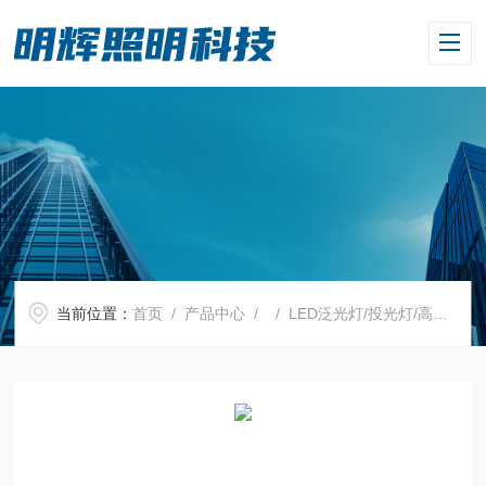
当前位置：
首页
/
产品中心
/ /
LED泛光灯/投光灯/高顶灯
/