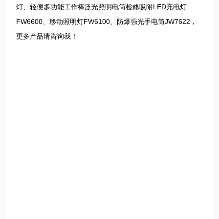
灯、轻便多功能工作棒泛光照明电筒检修吸附LED充电灯
FW6600、移动照明灯FW6100、防爆强光手电筒JW7622，
更多产品请咨询我！