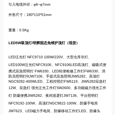
引入电缆外径：φ6~φ7mm
外形尺寸：180*110*51mm
重量：0.5Kg
LED5W吸顶灯/明辉固态免维护顶灯（现货）
LED泛光灯 NFC9710 100W/220V、
大型仓库吊灯、
LED100W泛光灯NFC9106、NFC9106LED高顶灯
、磁吸式便
携式应急照明灯 FW6330、LED轻便检修工作灯FW6330、消
防员照明灯RJW7106、手提式应急照明JIW5282、高顶灯
NGC9282-400WLED、工程控照灯FW6119、JIW5282应急灯
12W、应急灯
强光泛光工作灯
SW2600
、多功能磁力强光工作
灯
防爆便携
JIW5282、夜间巡逻灯JW7136、平台照明灯
NFC9192-100W、高顶灯NGC9822-100W、防爆手电筒
JW7623、LED磁力手电筒、防爆移动工作灯LED、防爆头