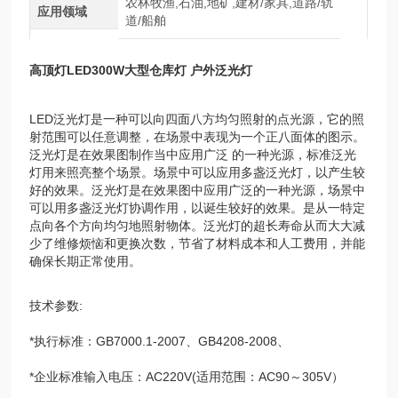
农林牧渔,石油,地矿,建材/家具,道路/轨
应用领域
道/船舶
高顶灯LED300W大型仓库灯 户外泛光灯
LED泛光灯是一种可以向四面八方均匀照射的点光源，它的照
射范围可以任意调整，在场景中表现为一个正八面体的图示。
泛光灯是在效果图制作当中应用广泛 的一种光源，标准泛光
灯用来照亮整个场景。场景中可以应用多盏泛光灯，以产生较
好的效果。泛光灯是在效果图中应用广泛的一种光源，场景中
可以用多盏泛光灯协调作用，以诞生较好的效果。是从一特定
点向各个方向均匀地照射物体。泛光灯的超长寿命从而大大减
少了维修烦恼和更换次数，节省了材料成本和人工费用，并能
确保长期正常使用。
技术参数:
*执行标准：GB7000.1-2007、GB4208-2008、
*企业标准输入电压：AC220V(适用范围：AC90～305V）