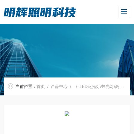
当前位置：
首页
/
产品中心
/ /
LED泛光灯/投光灯/高顶灯
/