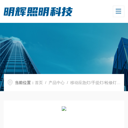
当前位置：
首页
/
产品中心
/
移动应急灯/手提灯/检修灯
/
手