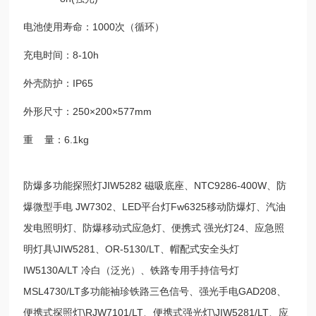
电池使用寿命：1000次（循环）
充电时间：8-10h
外壳防护：IP65
外形尺寸：250×200×577mm
重 量：6.1kg
防爆多功能探照灯JIW5282 磁吸底座、NTC9286-400W、防
爆微型手电 JW7302、LED平台灯Fw6325移动防爆灯、汽油
发电照明灯、防爆移动式应急灯、便携式 强光灯24、应急照
明灯具\JIW5281、OR-5130/LT、帽配式安全头灯
IW5130A/LT 冷白（泛光）、铁路专用手持信号灯
MSL4730/LT多功能袖珍铁路三色信号、强光手电GAD208、
便携式探照灯\RJW7101/LT、便携式强光灯\JIW5281/LT、应