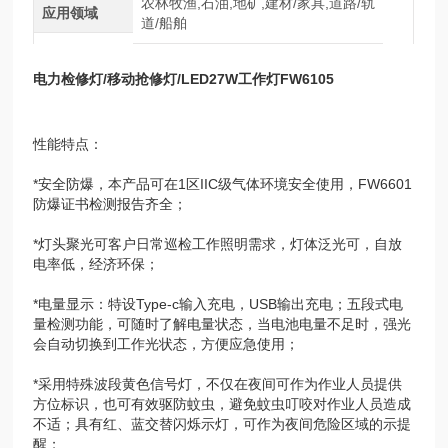
农林牧渔,石油,地矿,建材/家具,道路/轨
应用领域
道/船舶
电力检修灯/移动抢修灯/LED27W工作灯FW6105
性能特点：
*安全防爆，本产品可在1区IIC级气体环境安全使用，FW6601
防爆证书检测报告齐全；
*灯头聚光可客户日常巡检工作照明需求，灯体泛光可，自放
电率低，经济环保；
*电量显示：特设Type-c输入充电，USB输出充电；五段式电
量检测功能，可随时了解电量状态，当电池电量不足时，强光
会自动切换到工作光状态，方便应急使用；
*采用特殊波段黄色信号灯，不仅在夜间可作为作业人员提供
方位标识，也可有效驱防蚊虫，避免蚊虫叮咬对作业人员造成
不适；具有红、蓝交替闪烁示灯，可作为夜间危险区域的示提
醒；