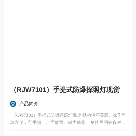
（RJW7101）手提式防爆探照灯现货
产品简介
（RJW7101）手提式防爆探照灯现货 结构轻巧美观、操作简
单方便，可手提、台面放置、磁力吸附、吊挂照明等多种方
式；轻触式开关，操作更方便耐用；底部包橡胶大大增强了外