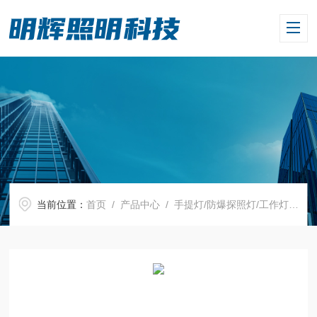
当前位置：
首页
/
产品中心
/
手提灯/防爆探照灯/工作灯
/
手