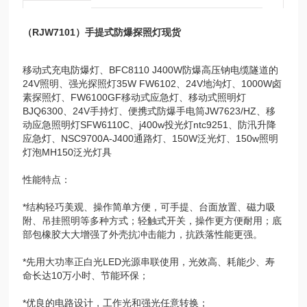
（RJW7101）手提式防爆探照灯现货
移动式充电防爆灯、BFC8110 J400W防爆高压钠电缆隧道的
24V照明、强光探照灯35W FW6102、24V地沟灯、1000W卤
素探照灯、FW6100GF移动式应急灯、移动式照明灯
BJQ6300、24V手持灯、便携式防爆手电筒JW7623/HZ、移
动应急照明灯SFW6110C、j400w投光灯ntc9251、防汛升降
应急灯、NSC9700A-J400通路灯、150W泛光灯、150w照明
灯泡MH150泛光灯具
性能特点：
*结构轻巧美观、操作简单方便，可手提、台面放置、磁力吸
附、吊挂照明等多种方式；轻触式开关，操作更方便耐用；底
部包橡胶大大增强了外壳抗冲击能力，抗跌落性能更强。
*先用大功率正白光LED光源串联使用，光效高、耗能少、寿
命长达10万小时、节能环保；
*优良的电路设计，工作光和强光任意转换；