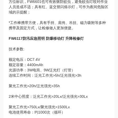
方位标识，FW6601也可有效驱防蚊虫，避免蚊虫叮咬对作业
人员造成不适；具有红、蓝交替闪烁示灯，可作为夜间危险区
域的示提醒；
*工作棒携带方便，具有手持、肩挎、吊挂、磁力吸附等多种
携带及固定方式，让检修做人更加便捷。
FW6117防汛应急照明 防爆移动灯 升降检修灯
技术参数:
额定电压：DC7.4V
额定容量：4400mAh
光源功率：3W电筒、9W泛光灯（灯管）
连续工作时间：泛光工作光>5h/泛光强光>3h
聚光工作光>20h/泛光强光>35h
2米中心照度：泛光工作光>20Lx/泛光强光>30Lx
聚光工作光>750Lx/聚光强光>1500Lx
电池使用寿命：约1000次（循环）