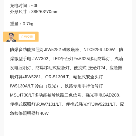
充电时间：≤3h
外形尺寸：385*63*70mm
重量：0.7kg
防爆多功能探照灯JIW5282 磁吸底座、NTC9286-400W、防
爆微型手电 JW7302、LED平台灯Fw6325移动防爆灯、汽油
发电照明灯、防爆移动式应急灯、便携式 强光灯24、应急照
明灯具\JIW5281、OR-5130/LT、帽配式安全头灯
IW5130A/LT 冷白（泛光）、铁路专用手持信号灯
MSL4730/LT多功能袖珍铁路三色信号、强光手电GAD208、
便携式探照灯\RJW7101/LT、便携式强光灯\JIW5281/LT、应
急检修照明壁灯40W