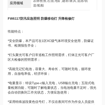
农林牧渔,石油,地矿,建材/家具,道路/轨
应用领域
道/船舶
FW6117防汛应急照明 防爆移动灯 升降检修灯
性能特点：
*安全防爆，本产品可在1区IIC级气体环境安全使用，防爆证
书、检测报告齐全；
*灯头聚光可客户日常巡检工作照明需求，灯体泛光可客户厂
区大检修的照明需求；
*高能无记忆电池，容量大、寿命长，可随时充电，循环使
用，自放电率低，经济环保；
*电量显示：特设Type-c输入充电，USB输出充电；五段式电
量检测功能，可随时了解电量状态，当电池电量不足时，强光
会自动切换到工作光状态，方便应急使用；
*采用特殊波段黄色信号灯，不仅在夜间可作为作业人员提供