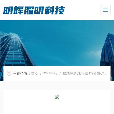
当前位置：
首页
/
产品中心
/
移动应急灯/手提灯/检修灯
/
手