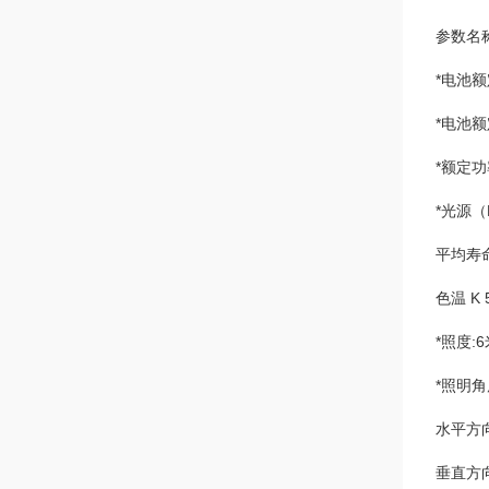
参数名称
*电池额定
*电池额
*额定功率
*光源（
平均寿命 
色温 K 5
*照度:
*照明角
水平方向 
垂直方向 