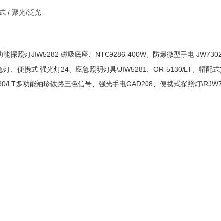
式 / 聚光/泛光
能探照灯JIW5282 磁吸底座、NTC9286-400W、防爆微型手电 JW
灯、便携式 强光灯24、应急照明灯具\JIW5281、OR-5130/LT、帽配
730/LT多功能袖珍铁路三色信号、强光手电GAD208、便携式探照灯\RJW71