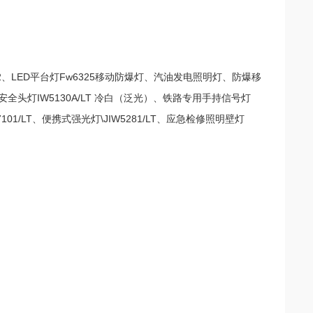
7302、LED平台灯Fw6325移动防爆灯、汽油发电照明灯、防爆移
式安全头灯IW5130A/LT 冷白（泛光）、铁路专用手持信号灯
01/LT、便携式强光灯\JIW5281/LT、应急检修照明壁灯