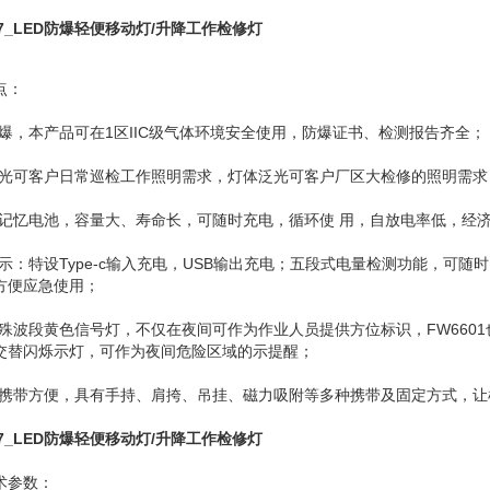
17_LED防爆轻便移动灯/升降工作检修灯
点：
防爆，本产品可在1区IIC级气体环境安全使用，防爆证书、检测报告齐全；
聚光可客户日常巡检工作照明需求，灯体泛光可客户厂区大检修的照明需求
无记忆电池，容量大、寿命长，可随时充电，循环使 用，自放电率低，经
显示：特设Type-c输入充电，USB输出充电；五段式电量检测功能，可
方便应急使用；
特殊波段黄色信号灯，不仅在夜间可作为作业人员提供方位标识，FW660
交替闪烁示灯，可作为夜间危险区域的示提醒；
棒携带方便，具有手持、肩挎、吊挂、磁力吸附等多种携带及固定方式，让
17_LED防爆轻便移动灯/升降工作检修灯
术参数：