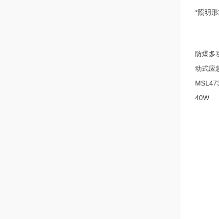
*照明形
防爆多功
动式应急
MSL4
40W