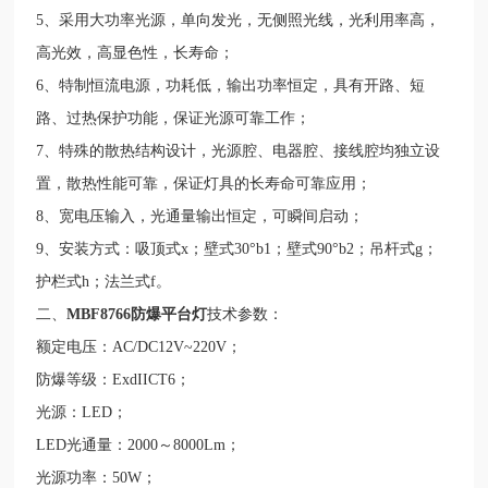
5、采用大功率光源，单向发光，无侧照光线，光利用率高，
高光效，高显色性，长寿命；
6、特制恒流电源，功耗低，输出功率恒定，具有开路、短
路、过热保护功能，保证光源可靠工作；
7、特殊的散热结构设计，光源腔、电器腔、接线腔均独立设
置，散热性能可靠，保证灯具的长寿命可靠应用；
8、宽电压输入，光通量输出恒定，可瞬间启动；
9、安装方式：吸顶式x；壁式30°b1；壁式90°b2；吊杆式g；
护栏式h；法兰式f。
二、
MBF8766防爆平台灯
技术参数：
额定电压：AC/DC12V~220V；
防爆等级：ExdIICT6；
光源：LED；
LED光通量：2000～8000Lm；
光源功率：50W；