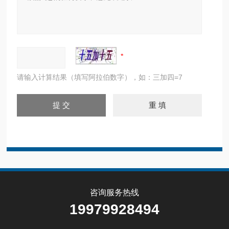
请输入计算结果（填写阿拉伯数字），如：三加四=7
咨询服务热线
19979928494