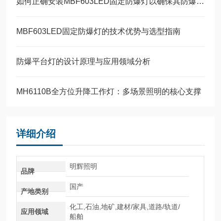
如何正确安装MBF603LED固定防爆灯以确保其防爆性能？
MBF603LED固定防爆灯的技术优势与选型指南
防爆平台灯的设计原理与应用领域分析
MH6110B全方位升降工作灯：多场景照明的核心支撑
详细介绍
明辉照明
品牌
国产
产地类别
化工,石油,地矿,建材/家具,道路/轨道/
应用领域
船舶