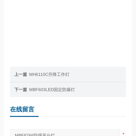
上一篇
MH6110C升降工作灯
下一篇
MBF603LED固定防爆灯
在线留言